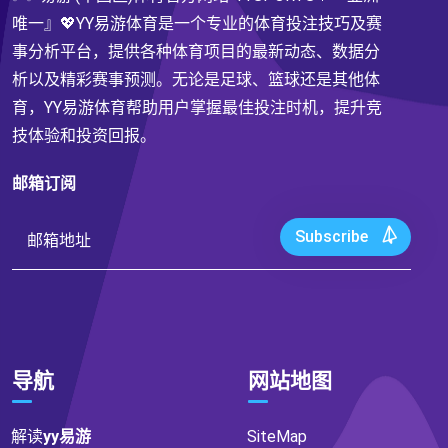
唯一』💖YY易游体育是一个专业的体育投注技巧及赛
事分析平台，提供各种体育项目的最新动态、数据分
析以及精彩赛事预测。无论是足球、篮球还是其他体
育，YY易游体育帮助用户掌握最佳投注时机，提升竞
技体验和投资回报。
邮箱订阅
Subscribe
导航
网站地图
解读
yy易游
SiteMap