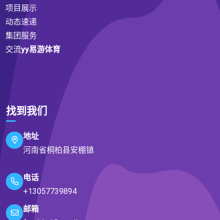
项目展示
动态速递
集团服务
交流
yy易游体育
找到我们
地址
河南省桐柏县安棚镇
电话
+13057739894
邮箱