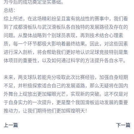
为今后的成功奠定坚实基础。
总结：
综上所述，在这场精彩纷呈且富有挑战性的赛事中，我们看
到了成都滑板队与武汉滑板队各自独特的发展路径及存在的
问题。从整体战略到个别球员表现，再到技术结合心理素
质，每一个环节都极大影响着最终结果。因此，对这些因素
进行深入剖析，将会帮助我们更好地认识足球竞技特别是集
体项目的重要性，以及如何通过科学的方法提升各自水平。
未来，两支球队若能充分吸取此次比赛经验，加强自身短期
不足，并积极探索适合自己的发展道路，那么无疑将在国内
外舞台上绽放出更加耀眼光芒，实现新的突破。这不仅是对
于自身实力的一次提升，更是整个我国滑板运动发展的重要
推动力，让我们期待他们更加辉煌明天！
上一篇
下一篇